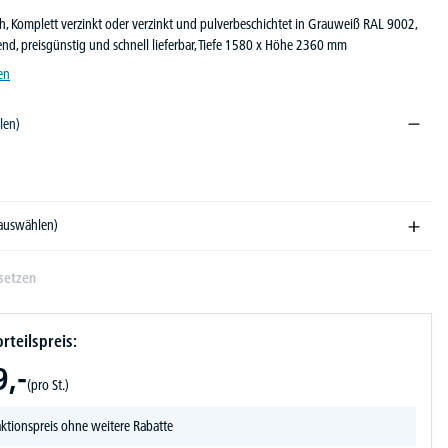
ch, Komplett verzinkt oder verzinkt und pulverbeschichtet in Grauweiß RAL 9002,
nd, preisgünstig und schnell lieferbar, Tiefe 1580 x Höhe 2360 mm
en
len)
002
 auswählen)
setzen
rteilspreis:
9,-
(pro St.)
ktionspreis ohne weitere Rabatte