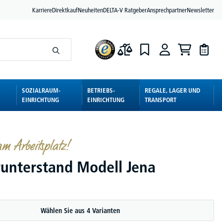
Karriere
Direktkauf
Neuheiten
DELTA-V Ratgeber
Ansprechpartner
Newsletter
SOZIALRAUM-
BETRIEBS-
REGALE, LAGER UND
EINRICHTUNG
EINRICHTUNG
TRANSPORT
m Arbeitsplatz!
unterstand Modell Jena
Wählen Sie aus 4 Varianten