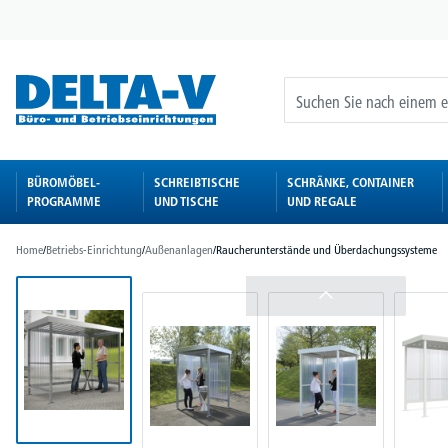
springen
Zur Hauptnavigation springen
BÜROMÖBEL-
SCHREIBTISCHE
SCHRÄNKE, CONTAINER
PROGRAMME
UND TISCHE
UND REGALE
Home
/
Betriebs-Einrichtung
/
Außenanlagen
/
Raucherunterstände und Überdachungssysteme
Bildergalerie überspringen