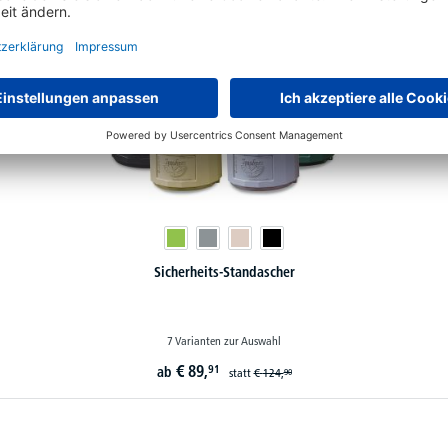
Sicherheits-Standascher
7 Varianten zur Auswahl
€
89,
91
ab
statt
€
124,
90