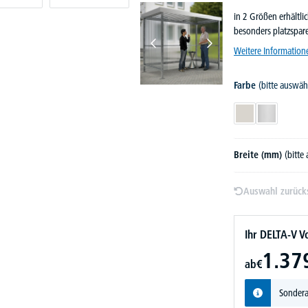
in 2 Größen erhältli
besonders platzspare
Weitere Information
Farbe
(bitte auswäh
Grauweiß RAL 9
Verzinkt
Breite (mm)
(bitte
Auswahl zurück
Ihr DELTA-V Vo
1.37
ab
€
Sondera