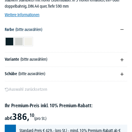
stabilem Stahlblech mit hoher Lebensdauer. In 3 Höhen erhältlich, ein- oder
doppelbahnig, DIN A4 quer, Tiefe 590 mm
Weitere Informationen
Farbe
(bitte auswählen)
Anthrazit RAL 7021
Lichtgrau RAL 7035
Verkehrsweiß RAL 9016
Variante
(bitte auswählen)
Schübe
(bitte auswählen)
Auswahl zurücksetzen
Ihr Premium-Preis inkl. 10% Premium-Rabatt:
386,
10
ab
€
(pro St.)
Standard-Preis
€
429,-
(pro St.) - mind. 10% Premium-Rabatt ab €