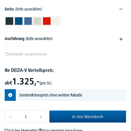
Farbe
(bitte auswählen)
Anthrazitgrau RAL 7016
Enzianblau RAL 5010
Fernblau RAL 5023
Grauweiß RAL 9002
Verkehrsrot RAL 3020
Verkehrsweiß RAL 9016
Ausführung
(bitte auswählen)
Auswahl zurücksetzen
Ihr DELTA-V Vorteilspreis:
1.325,-
ab
€
(pro St.)
Sonderaktionspreis ohne weitere Rabatte
In den Warenkorb
Zum Vergleich hinzufügen
Auf den Merkzettel