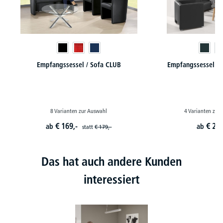
Empfangssessel / Sofa CLUB
Empfangssessel / 
8 Varianten zur Auswahl
4 Varianten zur
€
169,-
€
299
ab
ab
statt
€
179,-
Das hat auch andere Kunden
interessiert