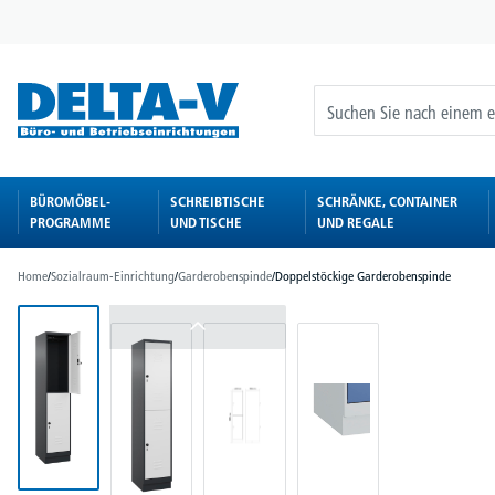
springen
Zur Hauptnavigation springen
BÜROMÖBEL-
SCHREIBTISCHE
SCHRÄNKE, CONTAINER
PROGRAMME
UND TISCHE
UND REGALE
Home
/
Sozialraum-Einrichtung
/
Garderobenspinde
/
Doppelstöckige Garderobenspinde
Bildergalerie überspringen