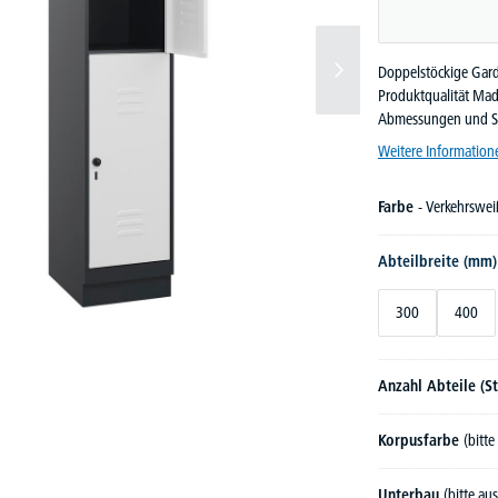
Doppelstöckige Gard
Produktqualität Mad
Abmessungen und Sc
Weitere Information
Farbe
- Verkehrswe
Abteilbreite (mm
300
400
Anzahl Abteile (S
Korpusfarbe
(bitt
Unterbau
(bitte au