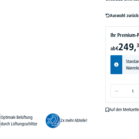
Auswahl zurück
Ihr Premium-P
249,
3
ab
€
Standar
Warenko
Auf den Merkzette
Optimale Belüftung
2x mehr Abteile!
durch Lüftungsschlitze