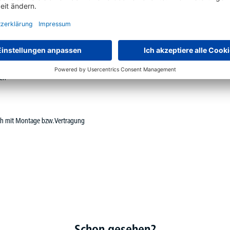
ten Sitzbank generell in Schwarzgrau
gleich 10 mm, Sitzleisten Buche 60x25 mm, allseitig
, Sitztiefe 315 mm. Sitzleisten aus Kunststoff, mit verzinktem
 1700 mm
len
sch mit Montage bzw. Vertragung
Schon gesehen?