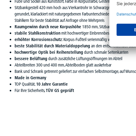
Füße und Sockel aus Kunststoff, Farbe in Korpusfarbe, Gestell der untergebau
Sitzbankgestell 420 mm hoch aus Vierkantrohr in Schwarzgrau, mit Niveauaus
gerundet, klarlackiert mit naturgegebenen Farbunterschieden, Sitzhöhe 450 mm
Stahlkern für beste Stabilität auf Anfrage ohne Mehrpreis
Raumgewinn durch neue Korpushöhe
1850 mm, Sitzbankversion Höhe
stabile Stahlkonstruktion
mit hochwertiger Einbrennbeschichtung
erhöhter Korrosionsschutz
: Korpus-Fußteil serienmäßig verzinkt
beste Stabilität durch Materialdoppelung
an den entscheidenden Stel
hochwertige Optik bei Reihenstellung
durch schmale Seitenkanten
bessere Belüftung
durch zusätzliche Lüftungsöffnungen im Abteil
Abteilbreiten 300 und 400 mm, Abteilboden glatt auskehrbar
Bank und Schrank getrennt geliefert zur einfachen Selbstmontage, auf Wun
Made in Germany
TOP Qualität,
10 Jahre Garantie
Für Ihre Sicherheits,
TÜV GS geprüft