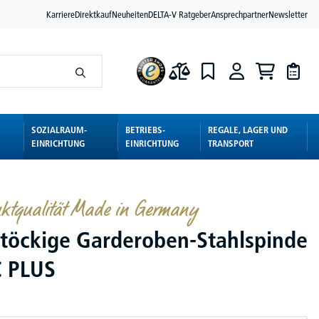
Karriere
Direktkauf
Neuheiten
DELTA-V Ratgeber
Ansprechpartner
Newsletter
SOZIALRAUM-
BETRIEBS-
REGALE, LAGER UND
EINRICHTUNG
EINRICHTUNG
TRANSPORT
ktqualität Made in Germany
töckige Garderoben-Stahlspinde
C PLUS