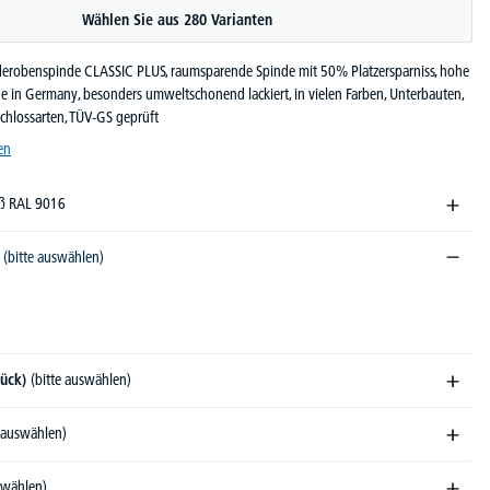
Wählen Sie aus 280 Varianten
erobenspinde CLASSIC PLUS, raumsparende Spinde mit 50% Platzersparniss, hohe
e in Germany, besonders umweltschonend lackiert, in vielen Farben, Unterbauten,
hlossarten, TÜV-GS geprüft
en
iß RAL 9016
)
(bitte auswählen)
tück)
(bitte auswählen)
e auswählen)
swählen)