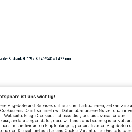
bauter Sitzbank H 779 x B 240/340 x T 477 mm
3 verdrehsicheren Doppel-Schiebehaken mit Systemaufnahme
nschlagdämpfer, Lüftungskiemen und Etikettenrahmen sowie
erheits-Drehriegelverschluss für Vorhängeschloss