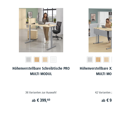
Produktgalerie überspringen
Höhenverstellbare Schreibtische PRO
Höhenverstellbare XXL 
MULTI MODUL
MULTI MODU
36 Varianten zur Auswahl
42 Varianten zur
€
399,
€
989
60
ab
ab