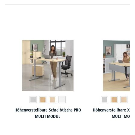
Produktgalerie überspringen
Höhenverstellbare Schreibtische PRO
Höhenverstellbare XXL 
MULTI MODUL
MULTI MODU