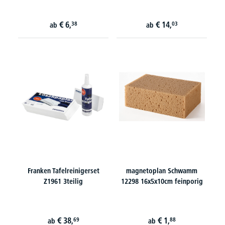
€
6,
€
14,
38
03
ab
ab
Franken Tafelreinigerset
magnetoplan Schwamm
Z1961 3teilig
12298 16x5x10cm feinporig
€
38,
€
1,
69
88
ab
ab