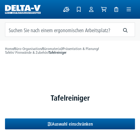
alt springen
Home
/
Büro-Organisation
/
Büromaterial
/
Präsentation & Planung
/
Tafeln/ Pinnwände & Zubehör
/
Tafelreiniger
Tafelreiniger
Auswahl einschränken