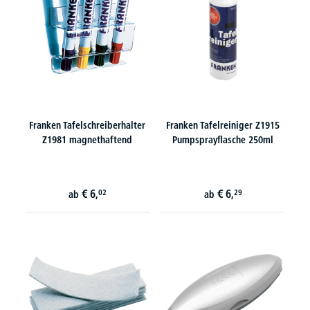
Franken Tafelschreiberhalter
Franken Tafelreiniger Z1915
Z1981 magnethaftend
Pumpsprayflasche 250ml
€
6,
€
6,
02
29
ab
ab