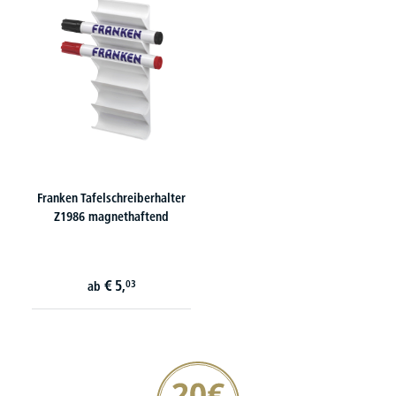
Franken Tafelschreiberhalter
Z1986 magnethaftend
€
5,
03
ab
20€ Gutschein sichern