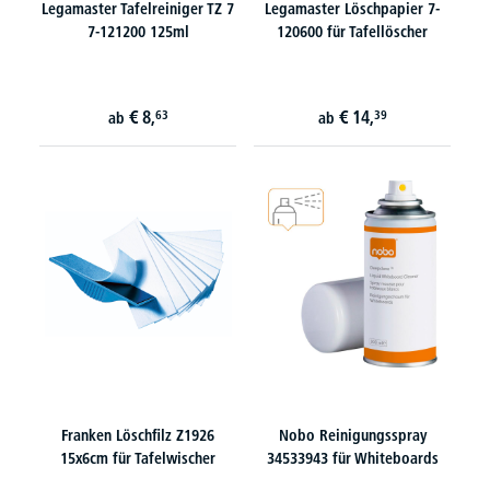
Legamaster Tafelreiniger TZ 7
Legamaster Löschpapier 7-
7-121200 125ml
120600 für Tafellöscher
€
8,
€
14,
63
39
ab
ab
Franken Löschfilz Z1926
Nobo Reinigungsspray
15x6cm für Tafelwischer
34533943 für Whiteboards