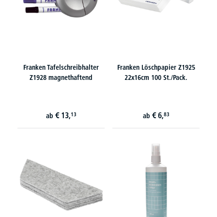
Franken Tafelschreibhalter
Franken Löschpapier Z1925
Z1928 magnethaftend
22x16cm 100 St./Pack.
€
13,
€
6,
13
83
ab
ab