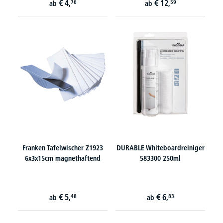
€
4,
€
12,
76
59
ab
ab
Franken Tafelwischer Z1923
DURABLE Whiteboardreiniger
6x3x15cm magnethaftend
583300 250ml
€
5,
€
6,
48
83
ab
ab