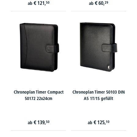
€
121,
€
60,
50
29
ab
ab
Chronoplan Timer Compact
Chronoplan Timer 50103 DIN
50172 22x24cm
A5 1T/1S gefüllt
€
139,
€
125,
50
10
ab
ab