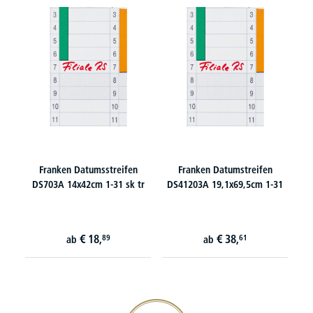
Franken Datumsstreifen
Franken Datumstreifen
DS703A 14x42cm 1-31 sk tr
DS41203A 19,1x69,5cm 1-31
€
18,
€
38,
89
61
ab
ab
20€ Gutschein sichern