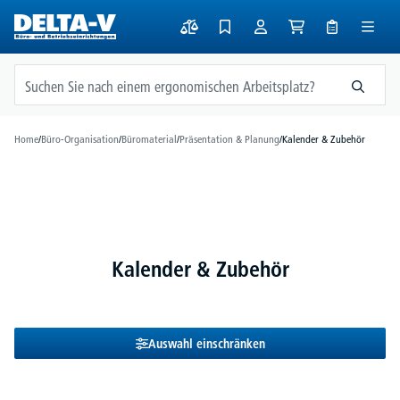
alt springen
Home
/
Büro-Organisation
/
Büromaterial
/
Präsentation & Planung
/
Kalender & Zubehör
Kalender & Zubehör
Auswahl einschränken