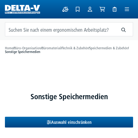
alt springen
Home
/
Büro-Organisation
/
Büromaterial
/
Technik & Zubehör
/
Speichermedien & Zubehör
/
Sonstige Speichermedien
Sonstige Speichermedien
Auswahl einschränken