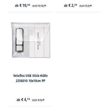
€
10,
€
2,
43
24
ab
ab
statt
€
12,
statt
€
2,
59
69
Veloflex USB Stick-Hülle
2256010 10x10cm PP
€
4,
13
ab
statt
€
5,
09