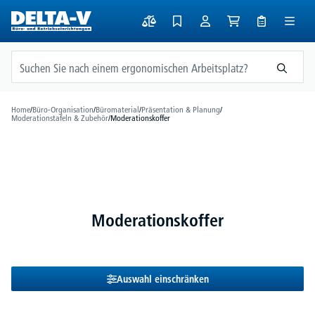
alt springen
Home
/
Büro-Organisation
/
Büromaterial
/
Präsentation & Planung
/
Moderationstafeln & Zubehör
/
Moderationskoffer
Moderationskoffer
Auswahl einschränken