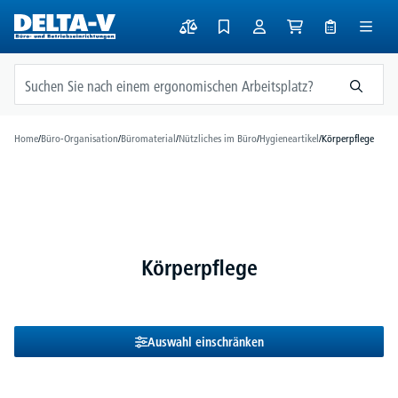
alt springen
Home
/
Büro-Organisation
/
Büromaterial
/
Nützliches im Büro
/
Hygieneartikel
/
Körperpflege
Körperpflege
Auswahl einschränken