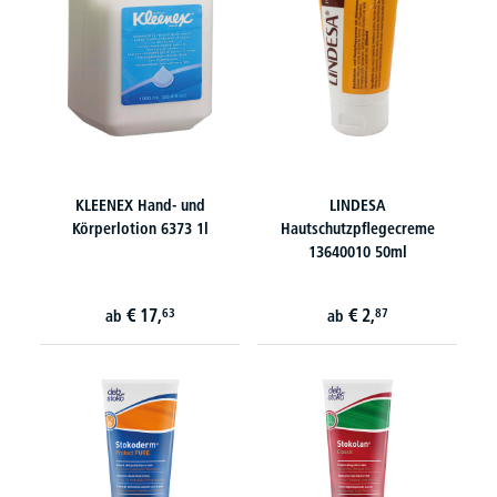
KLEENEX Hand- und
LINDESA
Körperlotion 6373 1l
Hautschutzpflegecreme
13640010 50ml
€
17,
€
2,
63
87
ab
ab