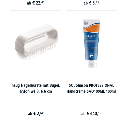
€
22,
€
5,
41
48
ab
ab
haug Nagelbürste mit Bügel,
SC Johnson PROFESSIONAL
Nylon weiß, 6,6 cm
Handcreme SAQ100ML 100ml
€
2,
€
440,
60
10
ab
ab