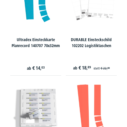
Ultradex Einsteckkarte
DURABLE Einsteckschild
Planrecord 140707 70x32mm
102202 Logistiktaschen
€
18,
€
14,
89
03
ab
ab
statt
€
22,
99