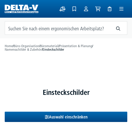
alt springen
Home
/
Büro-Organisation
/
Büromaterial
/
Präsentation & Planung
/
Namensschilder & Zubehör
/
Einsteckschilder
Einsteckschilder
Auswahl einschränken