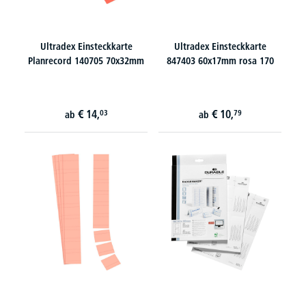
Ultradex Einsteckkarte
Ultradex Einsteckkarte
Planrecord 140705 70x32mm
847403 60x17mm rosa 170
€
14,
€
10,
03
79
ab
ab