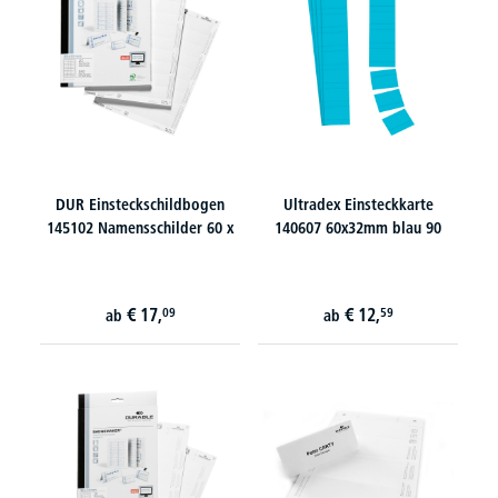
DUR Einsteckschildbogen
Ultradex Einsteckkarte
145102 Namensschilder 60 x
140607 60x32mm blau 90
€
17,
€
12,
09
59
ab
ab