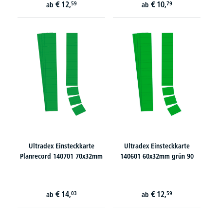
€
12,
€
10,
59
79
ab
ab
Ultradex Einsteckkarte
Ultradex Einsteckkarte
Planrecord 140701 70x32mm
140601 60x32mm grün 90
€
14,
€
12,
03
59
ab
ab