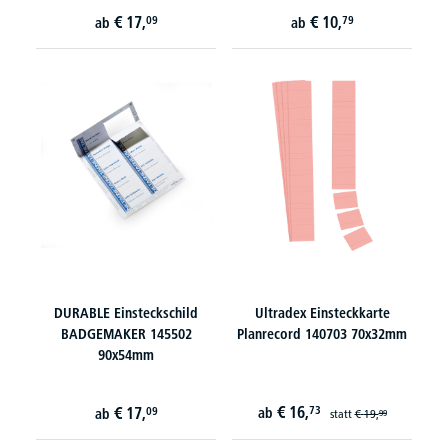
€
17,
€
10,
09
79
ab
ab
DURABLE Einsteckschild
Ultradex Einsteckkarte
BADGEMAKER 145502
Planrecord 140703 70x32mm
90x54mm
€
16,
€
17,
73
09
ab
ab
statt
€
19,
99