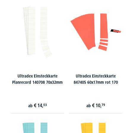
Ultradex Einsteckkarte
Ultradex Einsteckkarte
Planrecord 140708 70x32mm
847405 60x17mm rot 170
€
14,
€
10,
03
79
ab
ab