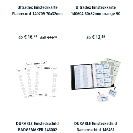
Ultradex Einsteckkarte
Ultradex Einsteckkarte
Planrecord 140709 70x32mm
140604 60x32mm orange 90
€
16,
73
€
12,
ab
59
ab
statt
€
19,
99
DURABLE Einsteckschild
DURABLE Einsteckschild
BADGEMAKER 146002
Namensschild 146461