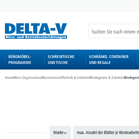
springen
Zur Hauptnavigation springen
BÜROMÖBEL-
SCHREIBTISCHE
SCHRÄNKE, CONTAINER
PROGRAMME
UND TISCHE
UND REGALE
Home
/
Büro-Organisation
/
Büromaterial
/
Technik & Zubehör
/
Bindegeräte & Zubehör
/
Bindegerä
Bildergalerie überspringen
Marke
max. Anzahl der Blätter je Bindearbeit