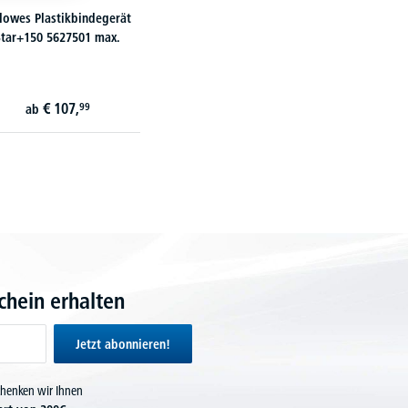
llowes Plastikbindegerät
Star+150 5627501 max.
€
107,
99
ab
hein erhalten
Jetzt abonnieren!
chenken wir Ihnen