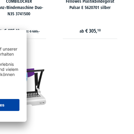
COMBILOCHER
Fellowes Plastikbindegerät
anz-/Bindemaschine Duo-
Pulsar E 5620701 silber
N35 3741500
€
485,
€
305,
10
10
ab
ab
statt
€
589,-