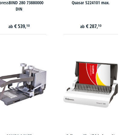
pressBIND 280 73880000
Quasar 5224101 max.
DIN
€
539,
€
287,
10
10
ab
ab