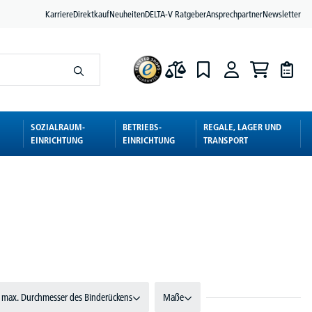
Karriere
Direktkauf
Neuheiten
DELTA-V Ratgeber
Ansprechpartner
Newsletter
SOZIALRAUM-
BETRIEBS-
REGALE, LAGER UND
EINRICHTUNG
EINRICHTUNG
TRANSPORT
max. Durchmesser des Binderückens
Maße