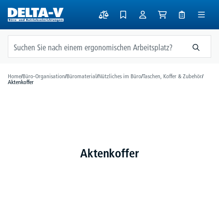
alt springen
Home
/
Büro-Organisation
/
Büromaterial
/
Nützliches im Büro
/
Taschen, Koffer & Zubehör
/
Aktenkoffer
Aktenkoffer