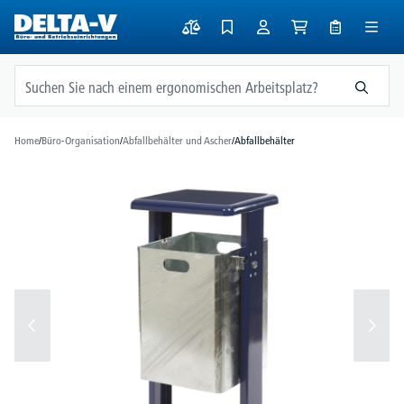
alt springen
Home
/
Büro-Organisation
/
Abfallbehälter und Ascher
/
Abfallbehälter
Bildergalerie überspringen