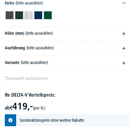
Farbe
(bitte auswählen)
Anthrazit-Eisenglimmer DB 703
Anthrazitgrau RAL 7016
Feuerverzinkt
Kobaltblau RAL 5013
Moosgrün RAL 6005
Höhe (mm)
(bitte auswählen)
Ausführung
(bitte auswählen)
Variante
(bitte auswählen)
Auswahl zurücksetzen
Ihr DELTA-V Vorteilspreis:
419,-
ab
€
(pro St.)
Sonderaktionspreis ohne weitere Rabatte