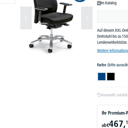
Im Katalog
Auf diesem XXL-Drehs
Drehstuhl bis zu 15
Lendenwirbelstütze.
Weitere Information
Farbe
(bitte auswäh
Blau
Schwarz
Auswahl zurück
Ihr Premium-P
467,
1
ab
€