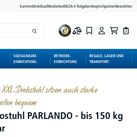
Karriere
Direktkauf
Neuheiten
DELTA-V Ratgeber
Ansprechpartner
Newsletter
SOZIALRAUM-
BETRIEBS-
REGALE, LAGER UND
EINRICHTUNG
EINRICHTUNG
TRANSPORT
 XXL-Drehstuhl sitzen auch starke
keiten bequem
ostuhl PARLANDO - bis 150 kg
ar