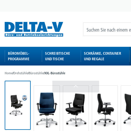
springen
Zur Hauptnavigation springen
BÜROMÖBEL-
SCHREIBTISCHE
SCHRÄNKE, CONTAINER
PROGRAMME
UND TISCHE
UND REGALE
Home
/
Drehstühle
/
Bürostühle
/
XXL-Bürostühle
Bildergalerie überspringen