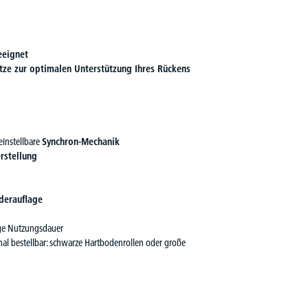
eeignet
tze zur optimalen Unterstützung Ihres Rückens
einstellbare
Synchron-Mechanik
erstellung
ederauflage
nge Nutzungsdauer
onal bestellbar: schwarze Hartbodenrollen oder große