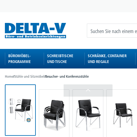
springen
Zur Hauptnavigation springen
BÜROMÖBEL-
SCHREIBTISCHE
SCHRÄNKE, CONTAINER
PROGRAMME
UND TISCHE
UND REGALE
Home
/
Stühle und Sitzmöbel
/
Besucher- und Konferenzstühle
Bildergalerie überspringen