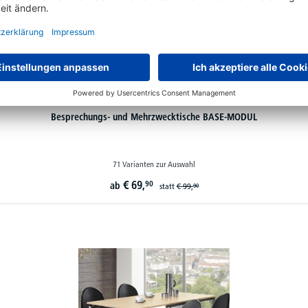
Besprechungs- und Mehrzwecktische BASE-MODUL
71 Varianten zur Auswahl
€
69,
90
ab
statt
€
99,
90