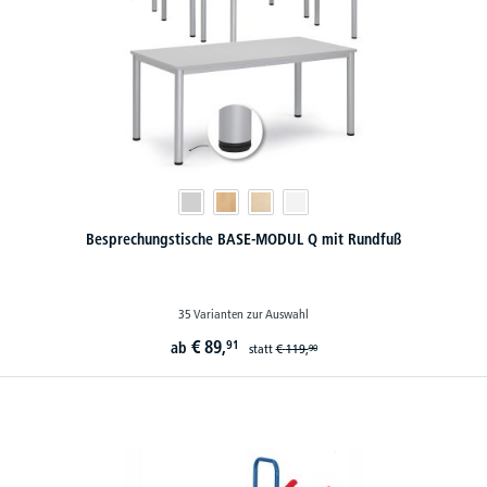
Besprechungstische BASE-MODUL Q mit Rundfuß
35 Varianten zur Auswahl
€
89,
91
ab
statt
€
119,
90