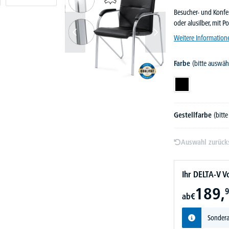
Besucher- und Konfe
oder alusilber, mit 
Weitere Information
Farbe
(bitte auswäh
Schwarz
Gestellfarbe
(bitt
Auswahl zurück
Ihr DELTA-V Vo
189,
9
ab
€
Sondera