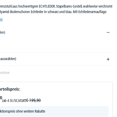
renzstuhl.aus hochwertigem ECHTLEDER. Stapelbares Gestell, wahlweise verchromt
Polyamid-Bodenschoner. Echtleder in schwarz und blau. Mit Echtlederarmauflage.
en
len)
e auswählen)
setzen
rteilspreis:
0
statt
€
199,
90
(ab 4 St./St.)
ktionspreis ohne weitere Rabatte