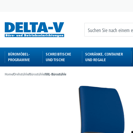
springen
Zur Hauptnavigation springen
BÜROMÖBEL-
SCHREIBTISCHE
SCHRÄNKE, CONTAINER
PROGRAMME
UND TISCHE
UND REGALE
Home
/
Drehstühle
/
Bürostühle
/
XXL-Bürostühle
Bildergalerie überspringen