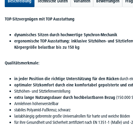
Beschreibung
Technische Daten
Varianten
Bewertungen
Frag
TOP-Sitzvergnügen mit TOP Ausstattung
dynamisches Sitzen durch hochwertige Synchron-Mechanik
ergonomische TOP Ausstattung: inklusive Sitzhöhen- und Sitztiefen
Körpergröße belastbar bis zu 150 kg
Qualitätsmerkmale:
in jeder Position die richtige Unterstützung für den Rücken
durch ei
optimaler Sitzkomfort durch eine komfortabel gepolsterte und ext
Sitzhöhen- und Sitztiefenverstellung
extra lange Nutzungsdauer durch hochbelastbaren Bezug
(150.000 S
Armlehnen höhenverstellbar
stabiles Polyamid-Fußkreuz, schwarz
lastabhängig gebremste große Universalrollen für harte und weiche Böden
für ihre Gesundheit und Sicherheit zertifiziert nach EN 1351-1 (Maße) und -2