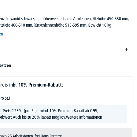
reuz Polyamid schwarz, mit höhenverstellbaren Armlehnen, Sitzhöhe 450-550 mm,
Sitztiefe 460-510 mm. Rückenlehnenhöhe 515-595 mm. Gewicht 16 kg.
en
setzen
reis inkl. 10% Premium-Rabatt:
pro St.)
d-Preis
€
239,-
(pro St.) - mind. 10% Premium-Rabatt ab € 95,-
rbwert. Auch bis zu 20% Rabatt möglich.
Weitere Informationen
halb 25 Arbeitstagen, frei Haus Parterre.