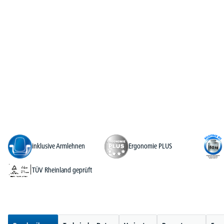
inklusive Armlehnen
Ergonomie PLUS
TÜV Rheinland geprüft