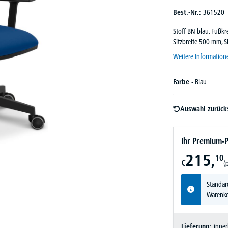
Best.-Nr.:
361520
Stoff BN blau, Fußk
Sitzbreite 500 mm, 
Weitere Information
Farbe
- Blau
Auswahl zurück
Ihr Premium-P
215,
10
€
(
Standar
Warenko
Lieferung:
inner