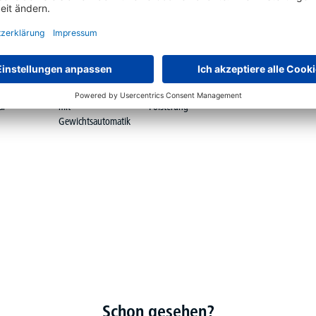
ehnenhöhe
Synchron-Mechanik
Komfortsitz-
ar
mit
Polsterung
Gewichtsautomatik
Schon gesehen?