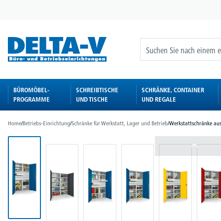
springen
Zur Hauptnavigation springen
BÜROMÖBEL-
SCHREIBTISCHE
SCHRÄNKE, CONTAINER
PROGRAMME
UND TISCHE
UND REGALE
Home
/
Betriebs-Einrichtung
/
Schränke für Werkstatt, Lager und Betrieb
/
Werkstattschränke aus
Bildergalerie überspringen