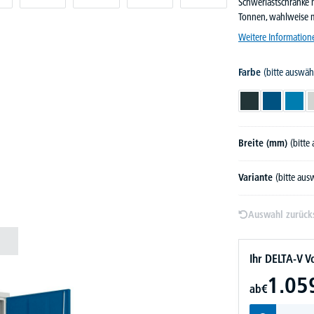
Schwerlastschränke 
Tonnen, wahlweise 
Weitere Information
Farbe
(bitte auswäh
Anthrazitgrau RA
Enzianblau
Licht
Breite (mm)
(bitte
Variante
(bitte aus
Auswahl zurück
Ihr DELTA-V Vo
1.05
ab
€