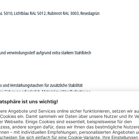
AL 5010, Lichtblau RAL 5012, Rubinrot RAL 3003, Resedagrün
 und verwindungssteif aufgrund extra starkem Stahlblech
s und Verstärkungstaschen für zusätzliche Stabilität
ge Sicherung erforderlich, Material zur Wandbefestigung
öden bzw. in den Schubladen