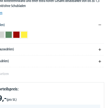
mit Mitteltrennwand und einer extra hohen Gesamt-Belastbarkeit von bis zu 1,3
mit/ohne Schubladen
en
len)
L 7016
 RAL 5010
blau RAL 5012
Lichtgrau RAL 7035
Resedagrün RAL 6011
Rubinrot RAL 3003
Zinkgelb RAL 1018
 auswählen)
wählen)
setzen
rteilspreis:
9,-
(pro St.)