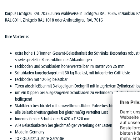
Korpus Lichtgrau RAL 7035, Türen wahlweise in Lichtgrau RAL 7035, Enzianblau R
RAL 6011, Zinkgelb RAL 1018 oder Anthrazitgrau RAL 7016
Ihre Vorteile:
extra hohe 1,3 Tonnen Gesamt-Belastbarkeit der Schränke: Besonders robust
sowie spezieller Konstruktion der Abkantungen
Fachböden und Schubladen höhenverstellbar im Raster von 25 mm
Schubladen kugelgelagert mit 60 kg Traglast, mit integrierter Griffleiste
Fachböden mit 120 kg belastbar
Türen abschließbar mit 3-riegeligem Drehgriff mit integriertem Zylinderschlos
um ein Kippen bei ausgezogenen Schubladen zu verhindern, ist eine bauseiti
beiliegend
Stahlblech beschichtet mit umweltfreundlicher Pulverbeschichtung
alle Belastbarkeitsangaben bei gleichmäßig verteilter Last
Innenmaße der Schubladen B 420 x T 520 mm
Alle Belastbarkeiten bei gleichmäßiger Verteilung der Lasten auf den Fachb
Made in Germany
TOP Qualität, 3 Jahre Garantie