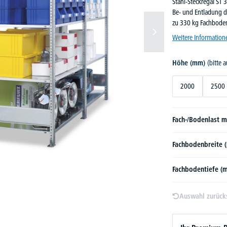
Stahl-Steckregal ST 
Be- und Entladung d
zu 330 kg Fachboden
Weitere Information
Höhe (mm)
(bitte 
2000
2500
Fach-/Bodenlast m
Fachbodenbreite
Fachbodentiefe 
Auswahl zurück