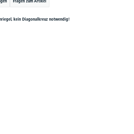
ngen
Fragen zum Artikel
nriegel, kein Diagonalkreuz notwendig!