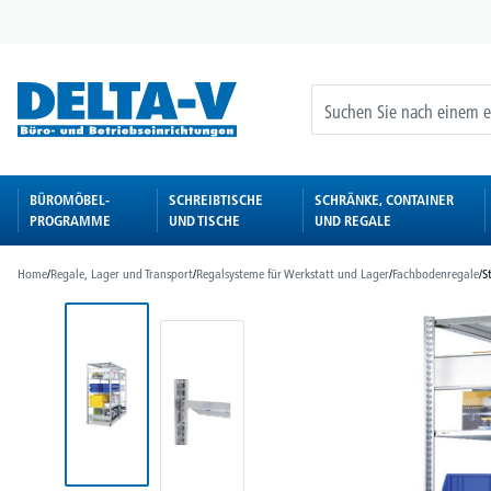
springen
Zur Hauptnavigation springen
BÜROMÖBEL-
SCHREIBTISCHE
SCHRÄNKE, CONTAINER
PROGRAMME
UND TISCHE
UND REGALE
Home
/
Regale, Lager und Transport
/
Regalsysteme für Werkstatt und Lager
/
Fachbodenregale
/
S
Bildergalerie überspringen