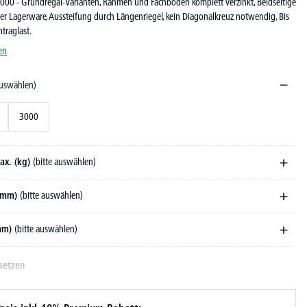
3000 - Grundregal-Varianten, Rahmen und Fachböden komplett verzinkt, Beidseitige
er Lagerware, Aussteifung durch Längenriegel, kein Diagonalkreuz notwendig, Bis
traglast.
en
auswählen)
3000
ax. (kg)
(bitte auswählen)
 (mm)
(bitte auswählen)
(mm)
(bitte auswählen)
setzen