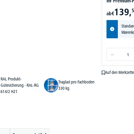
Ihr Premium-P
139,
5
ab
€
Standar
Warenko
Auf den Merkzette
RAL Produkt-
Traglast pro Fachboden
Gütesicherung - RAL-RG
330 kg
614/2 H21