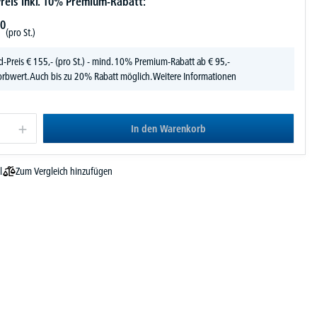
reis inkl. 10% Premium-Rabatt:
0
(pro St.)
d-Preis
€
155,-
(pro St.) - mind. 10% Premium-Rabatt ab € 95,-
rbwert. Auch bis zu 20% Rabatt möglich.
Weitere Informationen
In den Warenkorb
Zum Vergleich hinzufügen
l