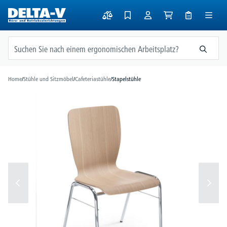
alt springen
Home
/
Stühle und Sitzmöbel
/
Cafeteriastühle
/
Stapelstühle
Bildergalerie überspringen