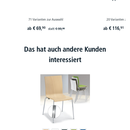
71 Varianten zur Auswahl
20 Varianten zur
€
69,
€
116,
90
91
ab
ab
statt
€
99,
st
90
Das hat auch andere Kunden
interessiert