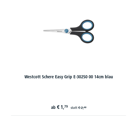
Westcott Schere Easy Grip E-30250 00 14cm blau
€
1,
79
ab
statt
€
2,
19