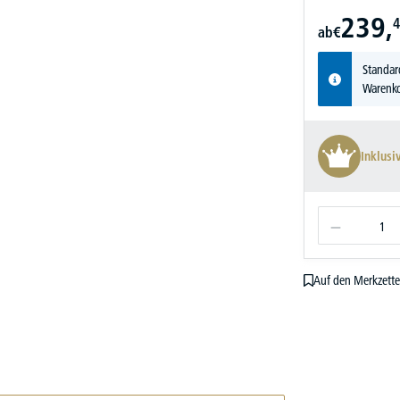
239,
4
ab
€
Standar
Warenko
Inklusi
Auf den Merkzette