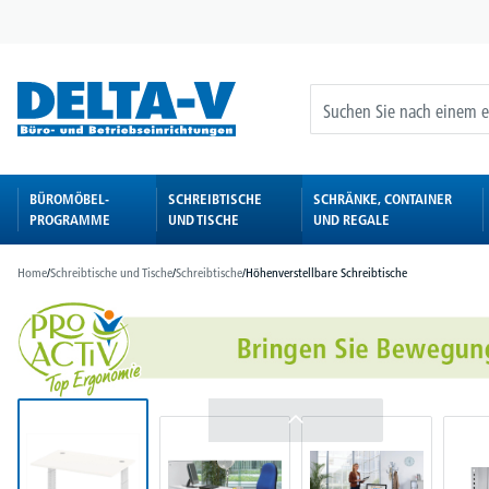
springen
Zur Hauptnavigation springen
BÜROMÖBEL-
SCHREIBTISCHE
SCHRÄNKE, CONTAINER
PROGRAMME
UND TISCHE
UND REGALE
Home
/
Schreibtische und Tische
/
Schreibtische
/
Höhenverstellbare Schreibtische
Bildergalerie überspringen