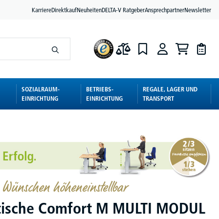
Karriere
Direktkauf
Neuheiten
DELTA-V Ratgeber
Ansprechpartner
Newsletter
SOZIALRAUM-
BETRIEBS-
REGALE, LAGER UND
EINRICHTUNG
EINRICHTUNG
TRANSPORT
 Wünschen höheneinstellbar
tische Comfort M MULTI MODUL