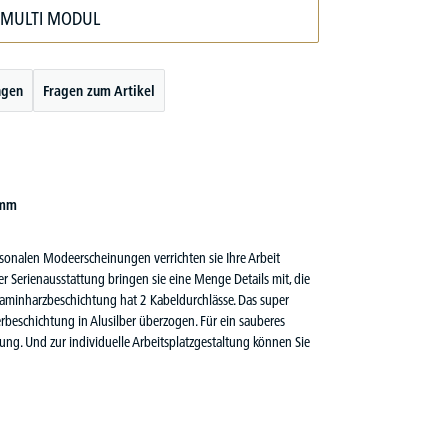
 MULTI MODUL
ngen
Fragen zum Artikel
 mm
aisonalen Modeerscheinungen verrichten sie Ihre Arbeit
der Serienausstattung bringen sie eine Menge Details mit, die
Melaminharzbeschichtung hat 2 Kabeldurchlässe. Das super
erbeschichtung in Alusilber überzogen. Für ein sauberes
ng. Und zur individuelle Arbeitsplatzgestaltung können Sie