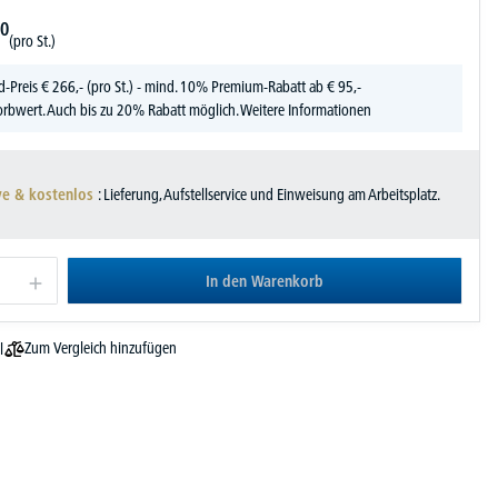
0
(pro St.)
d-Preis
€
266,-
(pro St.) - mind. 10% Premium-Rabatt ab € 95,-
rbwert. Auch bis zu 20% Rabatt möglich.
Weitere Informationen
ve & kostenlos
: Lieferung, Aufstellservice und Einweisung am Arbeitsplatz.
In den Warenkorb
Zum Vergleich hinzufügen
l