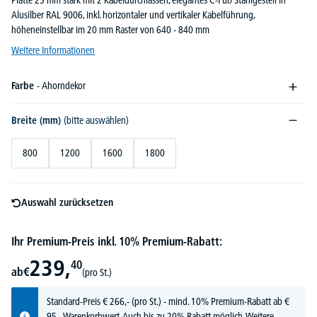
Platte 25 mm stark mit 2 Kabeldurchlässen, elegantes C-Fuß Stahlgestell in
Alusilber RAL 9006, inkl. horizontaler und vertikaler Kabelführung,
höheneinstellbar im 20 mm Raster von 640 - 840 mm
Weitere Informationen
Farbe
- Ahorndekor
Breite (mm)
(bitte auswählen)
800
1200
1600
1800
Auswahl zurücksetzen
Ihr Premium-Preis inkl. 10% Premium-Rabatt:
239,
40
ab
€
(pro St.)
Standard-Preis
€
266,-
(pro St.) - mind. 10% Premium-Rabatt ab €
95,- Warenkorbwert. Auch bis zu 20% Rabatt möglich.
Weitere