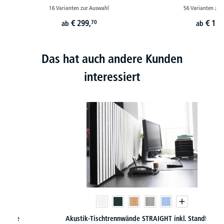
16 Varianten zur Auswahl
56 Varianten zur
€
299,
€
129
70
ab
ab
Das hat auch andere Kunden
interessiert
Akustik-Tischtrennwände STRAIGHT inkl. Standfüße