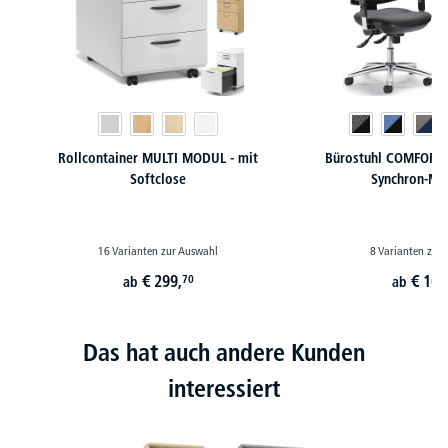
Rollcontainer MULTI MODUL - mit
Bürostuhl COMFORT 
Softclose
Synchron-Me
16 Varianten zur Auswahl
8 Varianten zur
€
299,
€
169
70
ab
ab
Das hat auch andere Kunden
interessiert