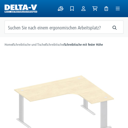
alt springen
Home
/
Schreibtische und Tische
/
Schreibtische
/
Schreibtische mit fester Höhe
Bildergalerie überspringen