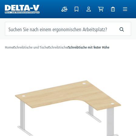
alt springen
Home
/
Schreibtische und Tische
/
Schreibtische
/
Schreibtische mit fester Höhe
Bildergalerie überspringen