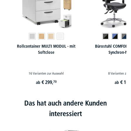
Rollcontainer MULTI MODUL - mit
Bürostuhl COMFORT 
Softclose
Synchron-Me
16 Varianten zur Auswahl
8 Varianten zur
€
299,
€
169
70
ab
ab
Das hat auch andere Kunden
interessiert