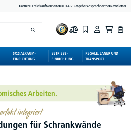
Karriere
Direktkauf
Neuheiten
DELTA-V Ratgeber
Ansprechpartner
Newsletter
SOZIALRAUM-
BETRIEBS-
REGALE, LAGER UND
EINRICHTUNG
EINRICHTUNG
TRANSPORT
rfekt integriert
dungen für Schrankwände