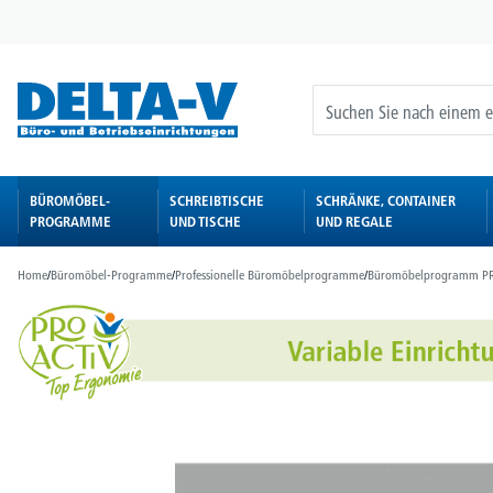
springen
Zur Hauptnavigation springen
BÜROMÖBEL-
SCHREIBTISCHE
SCHRÄNKE, CONTAINER
PROGRAMME
UND TISCHE
UND REGALE
Home
/
Büromöbel-Programme
/
Professionelle Büromöbelprogramme
/
Büromöbelprogramm P
Bildergalerie überspringen