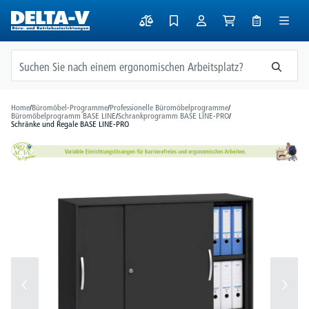
alt springen
Home
/
Büromöbel-Programme
/
Professionelle Büromöbelprogramme
/
Büromöbelprogramm BASE LINE
/
Schrankprogramm BASE LINE-PRO
/
Schränke und Regale BASE LINE-PRO
Bildergalerie überspringen