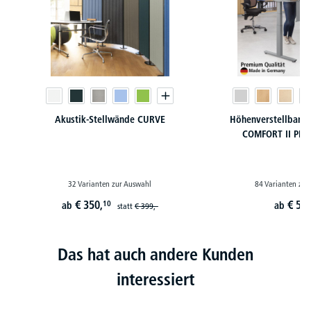
Akustik-Stellwände CURVE
Höhenverstellbare 
COMFORT II PR
32 Varianten zur Auswahl
84 Varianten zur
€
350,
€
549
10
ab
ab
statt
€
399,-
Das hat auch andere Kunden
interessiert