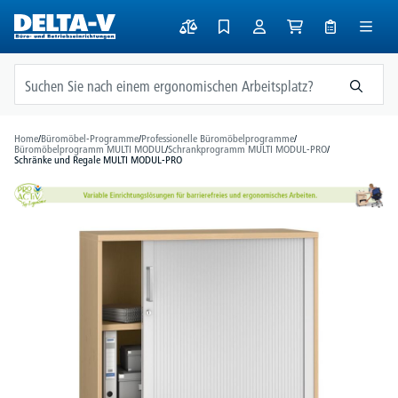
alt springen
Home
/
Büromöbel-Programme
/
Professionelle Büromöbelprogramme
/
Büromöbelprogramm MULTI MODUL
/
Schrankprogramm MULTI MODUL-PRO
/
Schränke und Regale MULTI MODUL-PRO
Bildergalerie überspringen