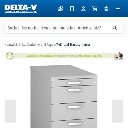
alt springen
Home
/
Schränke, Container und Regale
/
Roll- und Standcontainer
Bildergalerie überspringen