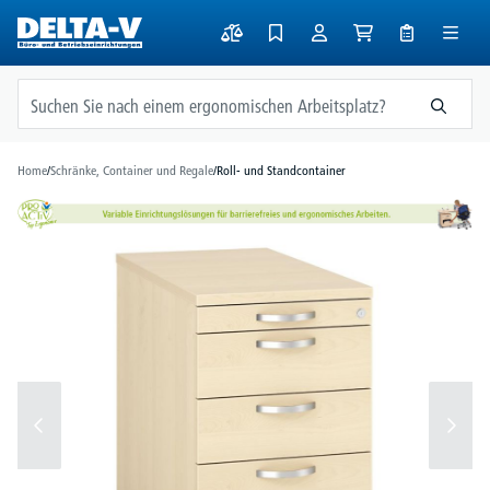
alt springen
Home
/
Schränke, Container und Regale
/
Roll- und Standcontainer
Bildergalerie überspringen