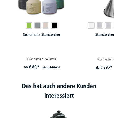
Sicherheits-Standascher
Standascher 
7 Varianten zur Auswahl
8 Varianten zur
€
89,
91
€
79,
ab
20
ab
statt
€
124,
90
st
Das hat auch andere Kunden
interessiert