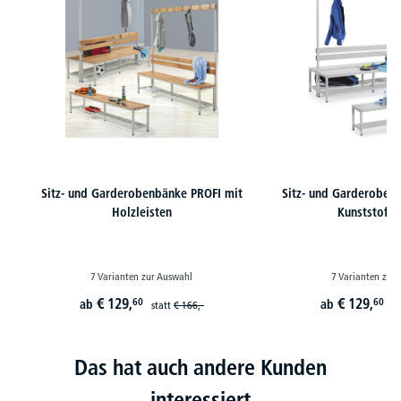
Sitz- und Garderobenbänke PROFI mit
Sitz- und Garderoben
Holzleisten
Kunststoffle
7 Varianten zur Auswahl
7 Varianten zur
€
129,
€
129,
60
60
ab
ab
statt
€
166,-
st
Das hat auch andere Kunden
interessiert