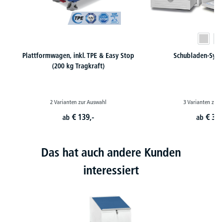
Plattformwagen, inkl. TPE & Easy Stop
Schubladen-Sys
(200 kg Tragkraft)
2 Varianten zur Auswahl
3 Varianten zur
€
139,-
€
35,
ab
ab
Das hat auch andere Kunden
interessiert