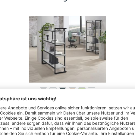
Büroregale NET
48 Varianten zur Auswahl
€
314,
10
ab