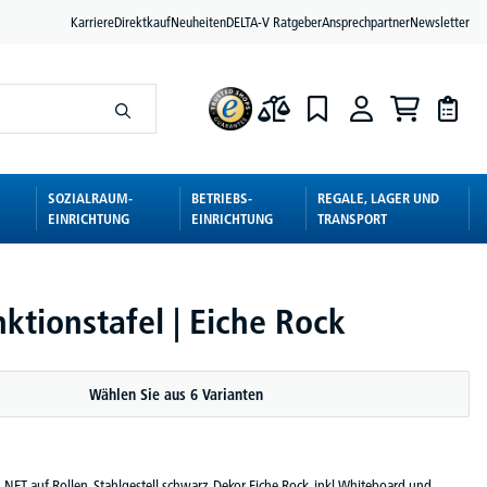
Karriere
Direktkauf
Neuheiten
DELTA-V Ratgeber
Ansprechpartner
Newsletter
SOZIALRAUM-
BETRIEBS-
REGALE, LAGER UND
EINRICHTUNG
EINRICHTUNG
TRANSPORT
ktionstafel | Eiche Rock
Wählen Sie aus 6 Varianten
NET auf Rollen, Stahlgestell schwarz, Dekor Eiche Rock, inkl. Whiteboard und