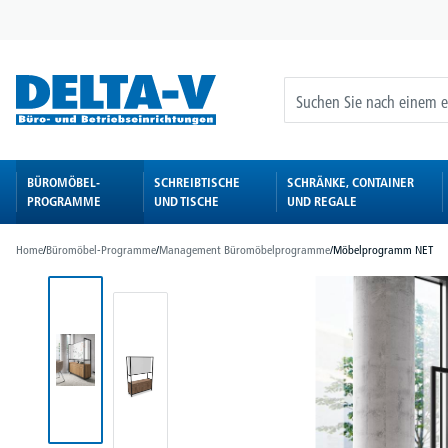
springen
Zur Hauptnavigation springen
BÜROMÖBEL-
SCHREIBTISCHE
SCHRÄNKE, CONTAINER
PROGRAMME
UND TISCHE
UND REGALE
Home
/
Büromöbel-Programme
/
Management Büromöbelprogramme
/
Möbelprogramm NET
Bildergalerie überspringen