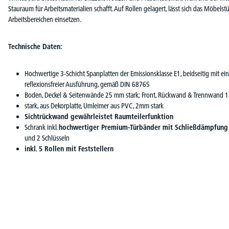
Stauraum für Arbeitsmaterialien schafft. Auf Rollen gelagert, lässt sich das Möbels
Arbeitsbereichen einsetzen.
Technische Daten:
Hochwertige 3-Schicht Spanplatten der Emissionsklasse E1, beidseitig mit e
reflexionsfreier Ausführung, gemäß DIN 68765
Boden, Deckel & Seitenwände 25 mm stark; Front, Rückwand & Trennwand
stark, aus Dekorplatte, Umleimer aus PVC, 2mm stark
Sichtrückwand gewährleistet Raumteilerfunktion
Schrank inkl.
hochwertiger Premium-Türbänder mit Schließdämpfung 
und 2 Schlüsseln
inkl. 5 Rollen mit Feststellern