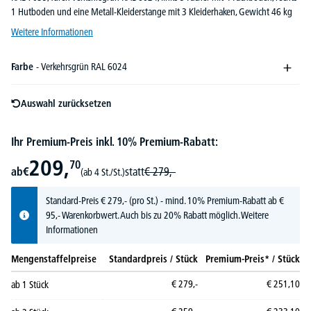
1 Hutboden und eine Metall-Kleiderstange mit 3 Kleiderhaken, Gewicht 46 kg
Weitere Informationen
Farbe
- Verkehrsgrün RAL 6024
Auswahl zurücksetzen
Ihr Premium-Preis inkl. 10% Premium-Rabatt:
209,
70
ab
€
statt
€
279,-
(ab 4 St./St.)
Standard-Preis
€
279,-
(pro St.) - mind. 10% Premium-Rabatt ab €
95,- Warenkorbwert. Auch bis zu 20% Rabatt möglich.
Weitere
Informationen
Mengenstaffelpreise
Standardpreis / Stück
Premium-Preis* / Stück
€
279,-
€
251,
10
ab
1
Stück