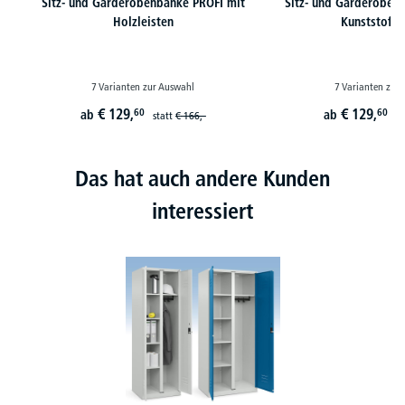
Sitz- und Garderobenbänke PROFI mit
Sitz- und Garderoben
Holzleisten
Kunststoffle
7 Varianten zur Auswahl
7 Varianten zur
€
129,
€
129,
60
60
ab
ab
statt
€
166,-
st
Das hat auch andere Kunden
interessiert