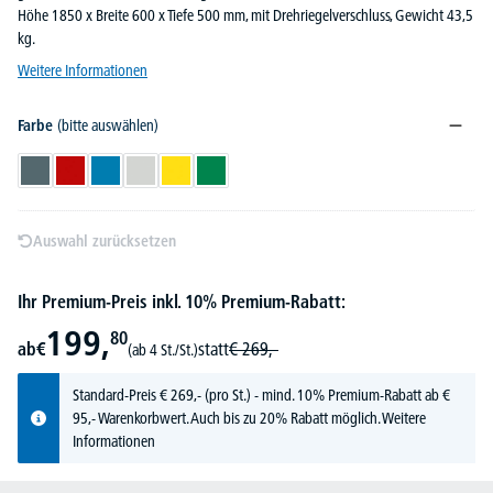
Höhe 1850 x Breite 600 x Tiefe 500 mm, mit Drehriegelverschluss, Gewicht 43,5
kg.
Weitere Informationen
Farbe
(bitte auswählen)
Blaugrau RAL 7031
Feuerrot RAL 3000
Lichtblau RAL 5012
Lichtgrau RAL 7035
Verkehrsgelb RAL 1023
Verkehrsgrün RAL 6024
Auswahl zurücksetzen
Ihr Premium-Preis inkl. 10% Premium-Rabatt:
199,
80
ab
€
statt
€
269,-
(ab 4 St./St.)
Standard-Preis
€
269,-
(pro St.) - mind. 10% Premium-Rabatt ab €
95,- Warenkorbwert. Auch bis zu 20% Rabatt möglich.
Weitere
Informationen