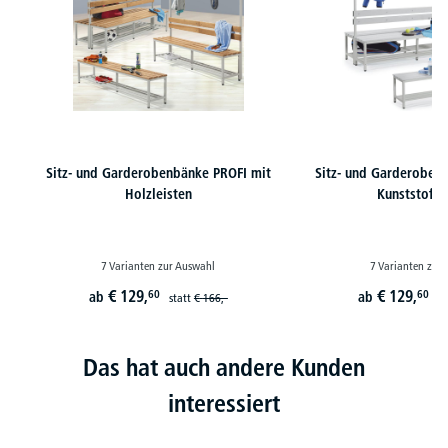
Sitz- und Garderobenbänke PROFI mit
Sitz- und Garderoben
Holzleisten
Kunststoffle
7 Varianten zur Auswahl
7 Varianten zur
€
129,
€
129,
60
60
ab
ab
statt
€
166,-
st
Das hat auch andere Kunden
interessiert