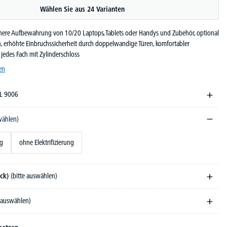
Wählen Sie aus 24 Varianten
chere Aufbewahrung von 10/20 Laptops, Tablets oder Handys und Zubehör, optional
h, erhöhte Einbruchssicherheit durch doppelwandige Türen, komfortabler
jedes Fach mit Zylinderschloss
en
AL 9006
wählen)
ng
ohne Elektrifizierung
ück)
(bitte auswählen)
e auswählen)