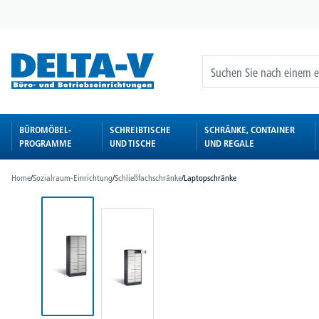
springen
Zur Hauptnavigation springen
BÜROMÖBEL-
SCHREIBTISCHE
SCHRÄNKE, CONTAINER
PROGRAMME
UND TISCHE
UND REGALE
Home
/
Sozialraum-Einrichtung
/
Schließfachschränke
/
Laptopschränke
Bildergalerie überspringen