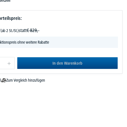
setzen
rteilspreis:
-
statt
€
829,-
(ab 2 St./St.)
ktionspreis ohne weitere Rabatte
In den Warenkorb
Zum Vergleich hinzufügen
l