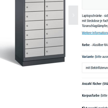
Laptopschränke - si
mit Steckdose je Fac
Türanschlagdämpfer, 
Weitere Information
Farbe
- Alusilber R
Variante
(bitte aus
mit Elektrifizieru
Anzahl Fächer (St
Korpusfarbe
(bitt