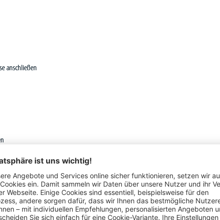
ose anschließen
en
Schon gesehen?