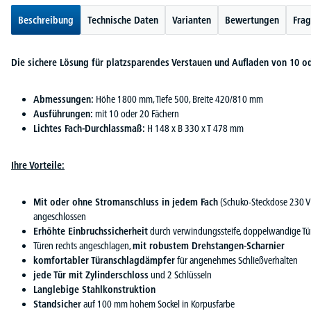
Beschreibung
Technische Daten
Varianten
Bewertungen
Frag
Die sichere Lösung für platzsparendes Verstauen und Aufladen von 10 o
Abmessungen:
Höhe 1800 mm, Tiefe 500, Breite 420/810 mm
Ausführungen:
mit 10 oder 20 Fächern
Lichtes Fach-Durchlassmaß:
H 148 x B 330 x T 478 mm
Ihre Vorteile:
Mit oder ohne Stromanschluss in jedem Fach
(Schuko-Steckdose 230 V)
angeschlossen
Erhöhte Einbruchssicherheit
durch verwindungssteife, doppelwandige Tü
Türen rechts angeschlagen,
mit robustem Drehstangen-Scharnier
komfortabler Türanschlagdämpfer
für angenehmes Schließverhalten
jede Tür mit Zylinderschloss
und 2 Schlüsseln
Langlebige Stahlkonstruktion
Standsicher
auf 100 mm hohem Sockel in Korpusfarbe