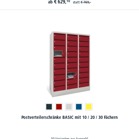
€
629,
10
ab
statt
€
769,-
Postverteilerschränke BASIC mit 10 / 20 / 30 Fächern
30 Varianten zur Auswahl