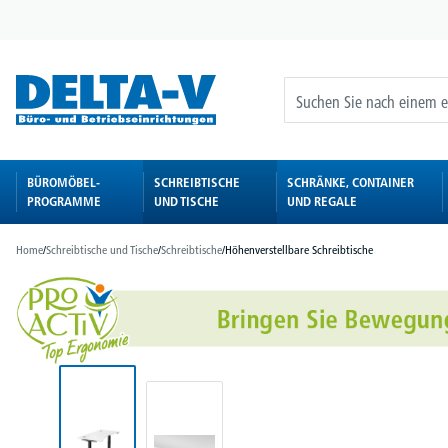
springen
Zur Hauptnavigation springen
BÜROMÖBEL-
SCHREIBTISCHE
SCHRÄNKE, CONTAINER
PROGRAMME
UND TISCHE
UND REGALE
Home
/
Schreibtische und Tische
/
Schreibtische
/
Höhenverstellbare Schreibtische
Bildergalerie überspringen