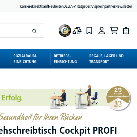
Karriere
Direktkauf
Neuheiten
DELTA-V Ratgeber
Ansprechpartner
Newsletter
SOZIALRAUM-
BETRIEBS-
REGALE, LAGER UND
EINRICHTUNG
EINRICHTUNG
TRANSPORT
esundheit für Ihren Rücken
tehschreibtisch Cockpit PROFI