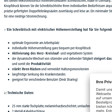
Mit diesen elektromotorisch höhenverstellbaren Schreibtischen, made in Germany
Knopfdruck können Sie die Schreibtischhöhe Ihren individuellen Bedürfnissen anpa
präzise gefertigten Doppelteleskopsäulen zuverlässig und leise an. Ein minimaler
für eine niedrige Stromrechnung.
✅
Ein Schreibtisch mit elektrischer Höhenverstellung hat für Sie folgende
optimale Ergonomie am Arbeitsplatz
individuelle Höhenverstellung ganz bequem per Knopfdruck
Aktivierung des Herz- Kreislauf
- und vegetativem System
der dynamische Wechsel von sitzender und stehender Tätigkeit
steigert da
und somit die
Produktivität
stärkt Ihren
Rücken
und vermeidet Haltungsmonotonien
langfristige Senkung des Krankenstandes
geeignet für verschiedene Benutzer (Desk Sharing)
📈
Technische Daten:
25 mm starke Tischplatte, melaminharzbeschichtet, umlaufend mit 3 mm star
2 Metall-Kabeldurchlässe