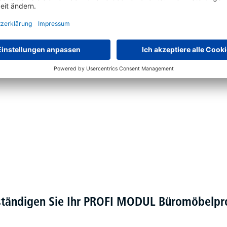
verbeschichtet in Alusilber RAL 9006, Weiß RAL 9016 oder
e Elektromotoren
ständigen Sie Ihr PROFI MODUL Büromöbel