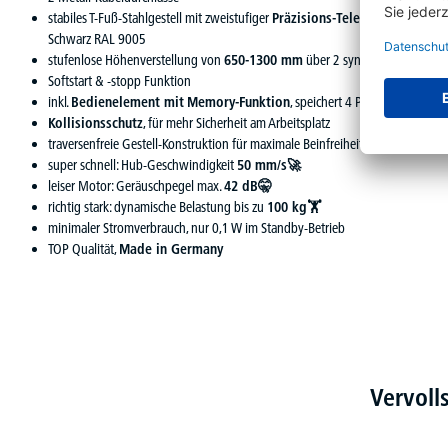
stabiles T-Fuß-Stahlgestell mit zweistufiger
Präzisions-Teleskopsäule
, pul
Schwarz RAL 9005
stufenlose Höhenverstellung von
650-1300 mm
über 2 synchron gesteuert
Softstart & -stopp Funktion
inkl.
Bedienelement mit
Memory-Funktion
, speichert 4 Positionen
Kollisionsschutz
, für mehr Sicherheit am Arbeitsplatz
traversenfreie Gestell-Konstruktion für maximale Beinfreiheit
super schnell: Hub-Geschwindigkeit
50 mm/s🚀
leiser Motor: Geräuschpegel max.
42 dB🤫
richtig stark: dynamische Belastung bis zu
100 kg🏋
minimaler Stromverbrauch, nur 0,1 W im Standby-Betrieb
TOP Qualität,
Made in Germany
Vervoll
Produktgalerie überspringen