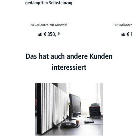
gedämpften Selbsteinzug
24 Varianten zur Auswahl
130 Varianten zu
€
350,
€
179
10
ab
ab
Das hat auch andere Kunden
interessiert