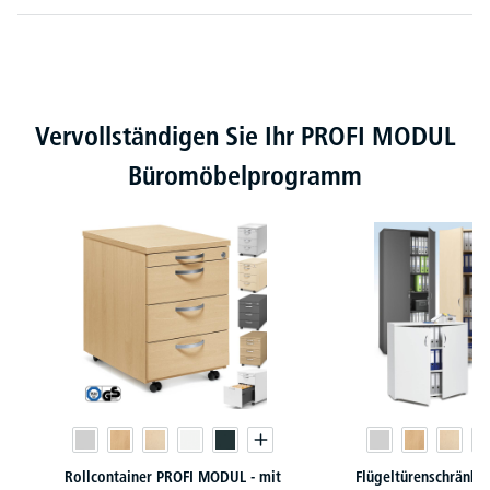
Produktgalerie überspringen
Vervollständigen Sie Ihr PROFI MODUL
Büromöbelprogramm
Rollcontainer PROFI MODUL - mit
Flügeltürenschränk