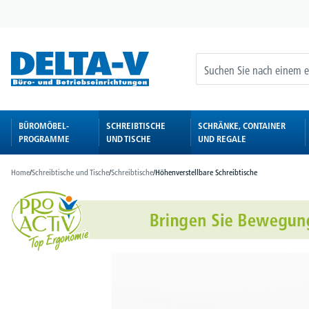
springen
Zur Hauptnavigation springen
BÜROMÖBEL-
SCHREIBTISCHE
SCHRÄNKE, CONTAINER
PROGRAMME
UND TISCHE
UND REGALE
Home
/
Schreibtische und Tische
/
Schreibtische
/
Höhenverstellbare Schreibtische
Bildergalerie überspringen