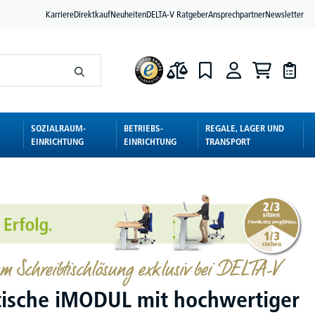
Karriere
Direktkauf
Neuheiten
DELTA-V Ratgeber
Ansprechpartner
Newsletter
SOZIALRAUM-
BETRIEBS-
REGALE, LAGER UND
EINRICHTUNG
EINRICHTUNG
TRANSPORT
m Schreibtischlösung exklusiv bei DELTA-V
tische iMODUL mit hochwertiger