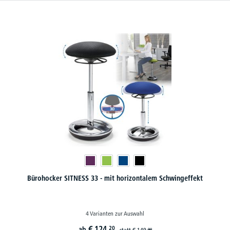
Bürohocker SITNESS 33 - mit horizontalem Schwingeffekt
4 Varianten zur Auswahl
€
124,
20
ab
statt
€
149,
90