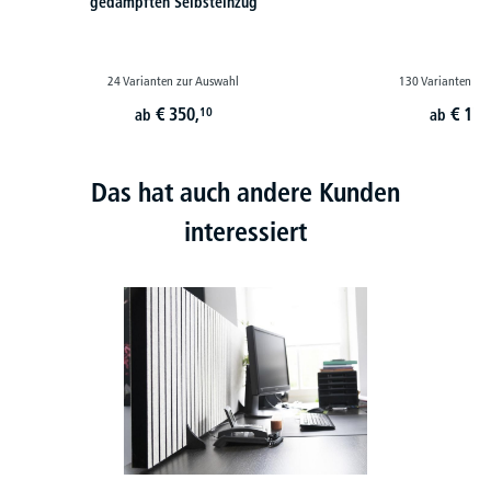
gedämpften Selbsteinzug
24 Varianten zur Auswahl
130 Varianten zu
€
350,
€
179
10
ab
ab
Das hat auch andere Kunden
interessiert