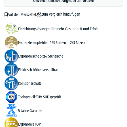
Unverbindliches Angebot anfordern
Zum Vergleich hinzufügen
Auf den Merkzettel
Einrichtungslösungen für mehr Gesundheit und Erfolg
Fachärzte empfehlen: 1/3 Stehen + 2/3 Sitzen
Ergonomische Sitz-/ Stehtische
Elektrisch höhenverstellbar
Kollisionsschutz
Tischgestell: TÜV SÜD geprüft
5 Jahre Garantie
Ergonomie TOP