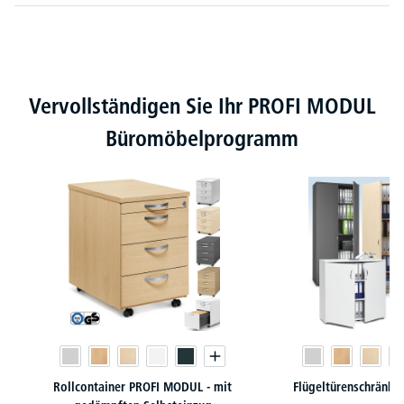
Produktgalerie überspringen
Vervollständigen Sie Ihr PROFI MODUL
Büromöbelprogramm
Rollcontainer PROFI MODUL - mit
Flügeltürenschränk