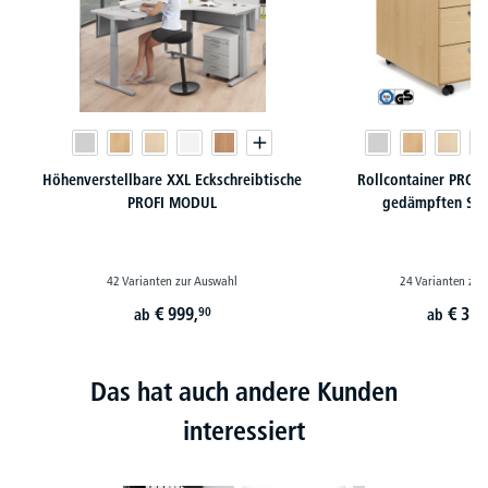
Höhenverstellbare XXL Eckschreibtische
Rollcontainer PROF
PROFI MODUL
gedämpften Sel
42 Varianten zur Auswahl
24 Varianten zur
€
999,
€
350
90
ab
ab
Das hat auch andere Kunden
interessiert