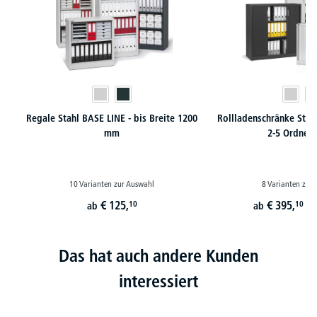
Regale Stahl BASE LINE - bis Breite 1200
Rollladenschränke Stah
mm
2-5 Ordner
10 Varianten zur Auswahl
8 Varianten zur
€
125,
€
395,
10
10
ab
ab
st
Das hat auch andere Kunden
interessiert