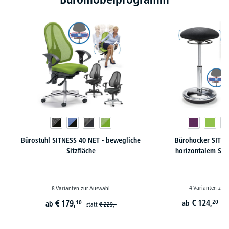
Bürostuhl SITNESS 40 NET - bewegliche
Bürohocker SITNE
Sitzfläche
horizontalem Sch
4 Varianten zur
8 Varianten zur Auswahl
€
124,
€
179,
20
10
ab
ab
st
statt
€
229,-