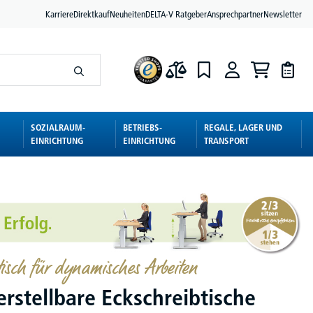
Karriere
Direktkauf
Neuheiten
DELTA-V Ratgeber
Ansprechpartner
Newsletter
SOZIALRAUM-
BETRIEBS-
REGALE, LAGER UND
EINRICHTUNG
EINRICHTUNG
TRANSPORT
isch für dynamisches Arbeiten
rstellbare Eckschreibtische