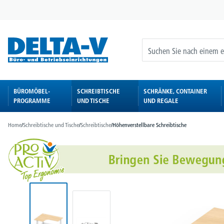
springen
Zur Hauptnavigation springen
BÜROMÖBEL-
SCHREIBTISCHE
SCHRÄNKE, CONTAINER
PROGRAMME
UND TISCHE
UND REGALE
Home
/
Schreibtische und Tische
/
Schreibtische
/
Höhenverstellbare Schreibtische
Bildergalerie überspringen