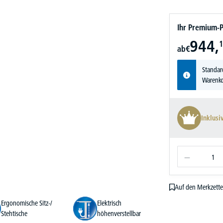
Ihr Premium-P
944,
1
ab
€
Standar
Warenko
Inklusi
Auf den Merkzette
Ergonomische Sitz-/
Elektrisch
Stehtische
höhenverstellbar