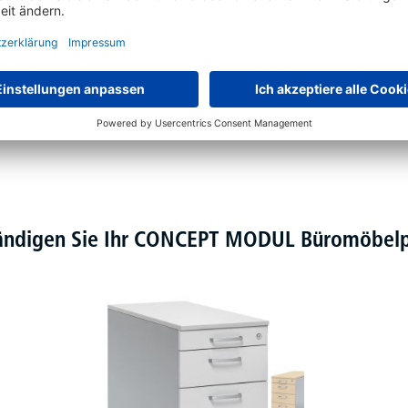
 800 mm nur neben dem Tisch platziert werden
tändigen Sie Ihr CONCEPT MODUL Büromöbe