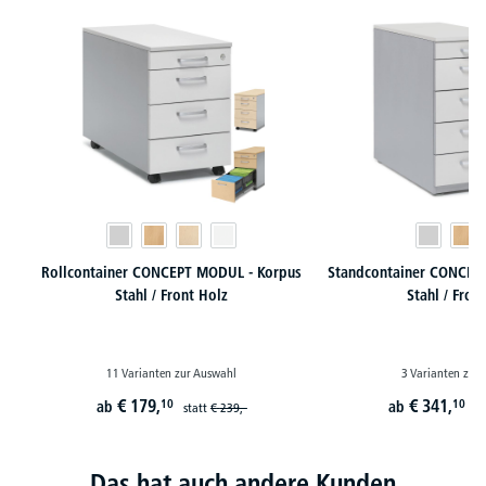
Produktgalerie überspringen
Rollcontainer CONCEPT MODUL - Korpus
Standcontainer CONCEP
Stahl / Front Holz
Stahl / Fron
11 Varianten zur Auswahl
3 Varianten zur
€
179,
€
341,
10
10
ab
ab
statt
€
239,-
st
Das hat auch andere Kunden