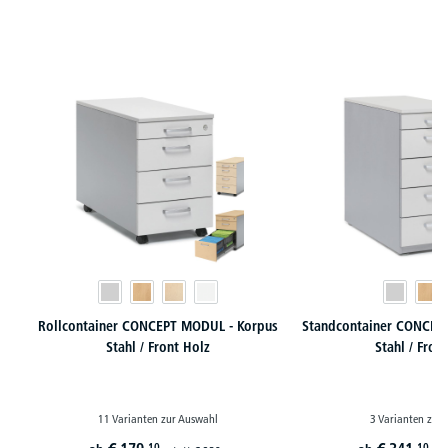
Produktgalerie überspringen
Rollcontainer CONCEPT MODUL - Korpus
Standcontainer CONCEP
Stahl / Front Holz
Stahl / Fron
11 Varianten zur Auswahl
3 Varianten zur
10
10