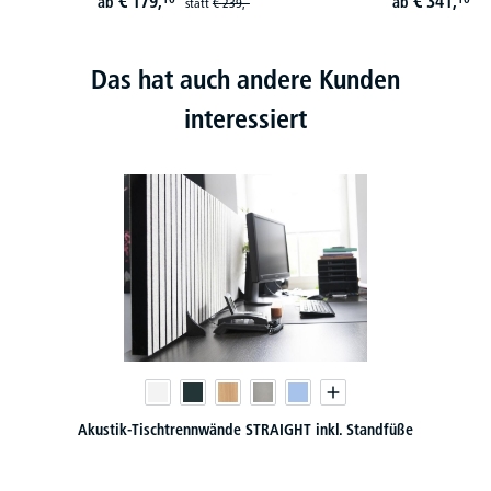
€
179,
€
341,
ab
ab
statt
€
239,-
st
Das hat auch andere Kunden
interessiert
Akustik-Tischtrennwände STRAIGHT inkl. Standfüße