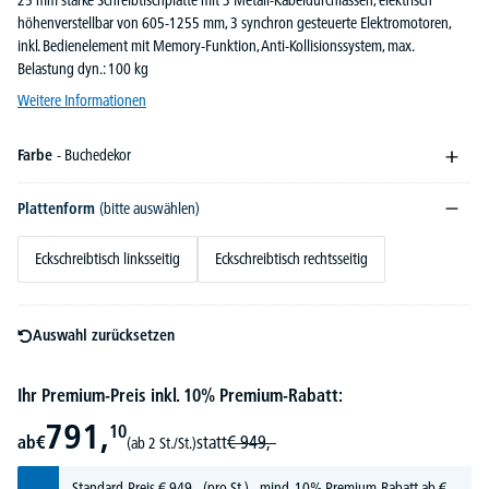
25 mm starke Schreibtischplatte mit 3 Metall-Kabeldurchlässen, elektrisch
höhenverstellbar von 605-1255 mm, 3 synchron gesteuerte Elektromotoren,
inkl. Bedienelement mit Memory-Funktion, Anti-Kollisionssystem, max.
Belastung dyn.: 100 kg
Weitere Informationen
Farbe
- Buchedekor
Plattenform
(bitte auswählen)
Eckschreibtisch linksseitig
Eckschreibtisch rechtsseitig
Auswahl zurücksetzen
Ihr Premium-Preis inkl. 10% Premium-Rabatt:
791,
10
ab
€
statt
€
949,-
(ab 2 St./St.)
Standard-Preis
€
949,-
(pro St.) - mind. 10% Premium-Rabatt ab €